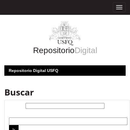
Skip
navigation
Repositorio
Digital
Repositorio Digital USFQ
Buscar
Buscar:
por