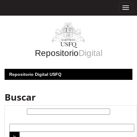
Skip
navigation
Repositorio
Digital
Repositorio Digital USFQ
Buscar
Buscar:
por