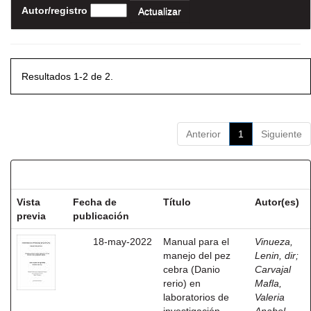
Autor/registro
Resultados 1-2 de 2.
Anterior
1
Siguiente
Resultados por ítem:
Vista
Fecha de
Título
Autor(es)
previa
publicación
18-may-2022
Manual para el
Vinueza,
manejo del pez
Lenin, dir
;
cebra (Danio
Carvajal
rerio) en
Mafla,
laboratorios de
Valeria