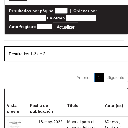
Resultados por página
|
Ordenar por
En orden
Autor/registro
Resultados 1-2 de 2.
Anterior
1
Siguiente
Resultados por ítem:
Vista
Fecha de
Título
Autor(es)
previa
publicación
18-may-2022
Manual para el
Vinueza,
manejo del pez
Lenin, dir
;