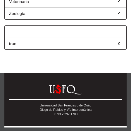
Veterinaria
2
Zoología
2
Has File(s)
true
2
Universidad San Francisco de Quito
Diego de Robles y Vía Interoceánica
+593 2 297 1700