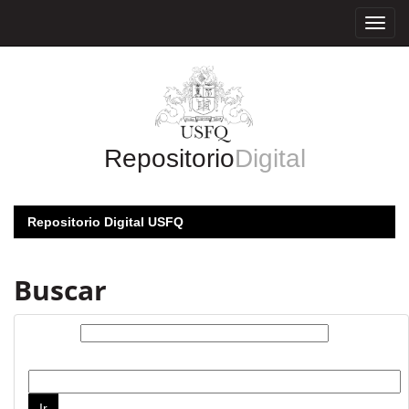
Skip
navigation
Repositorio
Digital
Repositorio Digital USFQ
Buscar
Buscar:
por