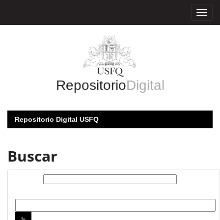
Skip
navigation
Repositorio
Digital
Repositorio Digital USFQ
Buscar
Buscar:
por