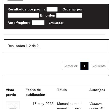
Resultados por página
|
Ordenar por
En orden
Autor/registro
Resultados 1-2 de 2.
Anterior
1
Siguiente
Resultados por ítem:
Vista
Fecha de
Título
Autor(es)
previa
publicación
18-may-2022
Manual para el
Vinueza,
manejo del pez
Lenin, dir
;