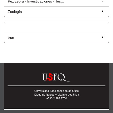
Pez zebra - Investigaciones - Tes...
2
Zoología
2
Has File(s)
true
2
Universidad San Francisco de Quito
Diego de Robles y Vía Interoceánica
+593 2 297 1700