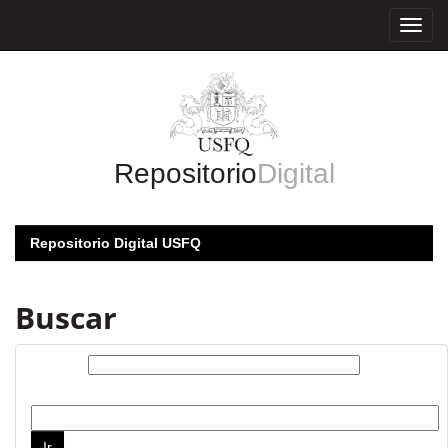
Skip
navigation
Repositorio
Digital
Repositorio Digital USFQ
Buscar
Buscar:
por