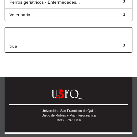
Perros geriátricos - Enfermedades...
2
Veterinaria
2
Has File(s)
true
2
Universidad San Francisco de Quito
Diego de Robles y Vía Interoceánica
+593 2 297 1700