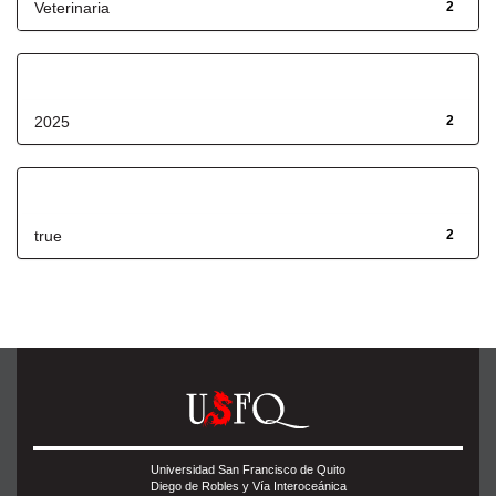
Veterinaria
2
Fecha de lanzamiento
2025
2
Has File(s)
true
2
Universidad San Francisco de Quito
Diego de Robles y Vía Interoceánica