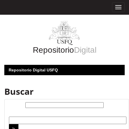
Skip
navigation
Repositorio
Digital
Repositorio Digital USFQ
Buscar
Buscar:
por