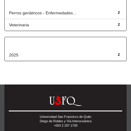
Título
Perros geriátricos - Enfermedades...
2
Veterinaria
2
Fecha de lanzamiento
2025
2
Universidad San Francisco de Quito
Diego de Robles y Vía Interoceánica
+593 2 297 1700