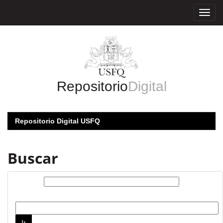
Skip
navigation
Repositorio
Digital
Repositorio Digital USFQ
Buscar
Buscar:
por