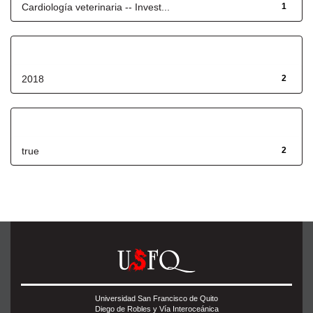
Cardiología veterinaria -- Invest...
1
Fecha de lanzamiento
2018
2
Has File(s)
true
2
Universidad San Francisco de Quito
Diego de Robles y Vía Interoceánica