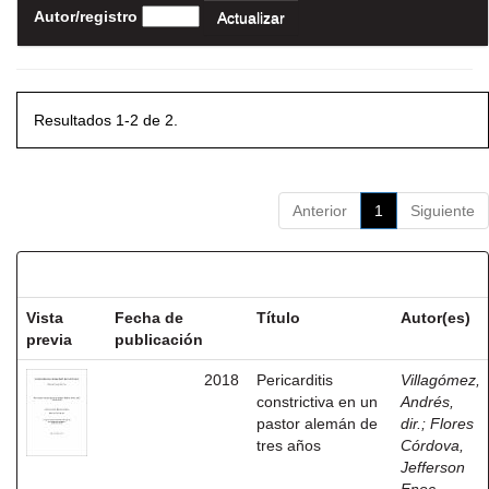
Autor/registro
Resultados 1-2 de 2.
Anterior
1
Siguiente
Resultados por ítem:
Vista
Fecha de
Título
Autor(es)
previa
publicación
2018
Pericarditis
Villagómez,
constrictiva en un
Andrés,
pastor alemán de
dir.
;
Flores
tres años
Córdova,
Jefferson