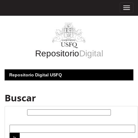
Skip
navigation
Repositorio
Digital
Repositorio Digital USFQ
Buscar
Buscar:
por