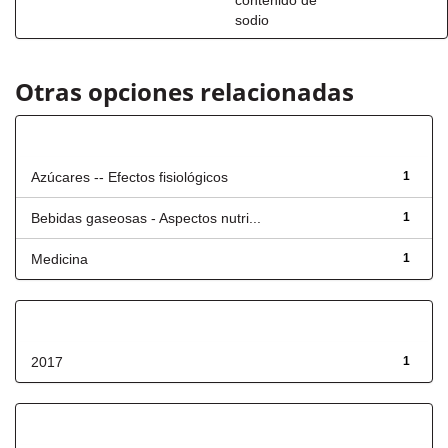
contenido de
sodio
Otras opciones relacionadas
Título
Azúcares -- Efectos fisiológicos
1
Bebidas gaseosas - Aspectos nutri...
1
Medicina
1
Fecha de lanzamiento
2017
1
Has File(s)