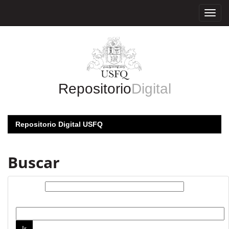
Skip
navigation
Repositorio
Digital
Repositorio Digital USFQ
Buscar
Buscar:
por