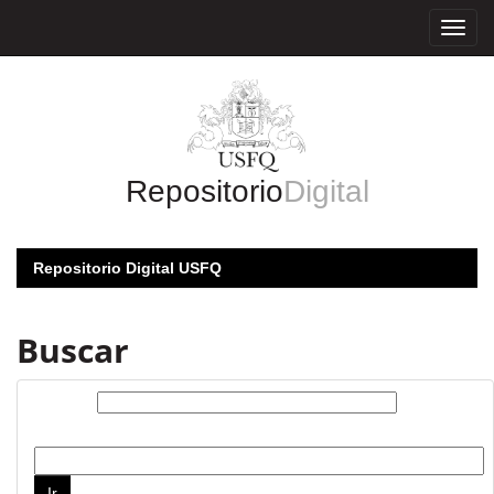
Skip
navigation
Repositorio
Digital
Repositorio Digital USFQ
Buscar
Buscar:
por