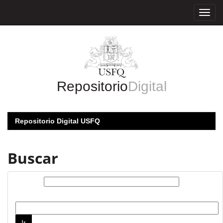
Skip
navigation
Repositorio
Digital
Repositorio Digital USFQ
Buscar
Buscar:
por