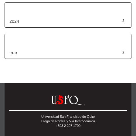
Fecha de lanzamiento
2024
2
Has File(s)
true
2
Universidad San Francisco de Quito
Diego de Robles y Vía Interoceánica
+593 2 297 1700