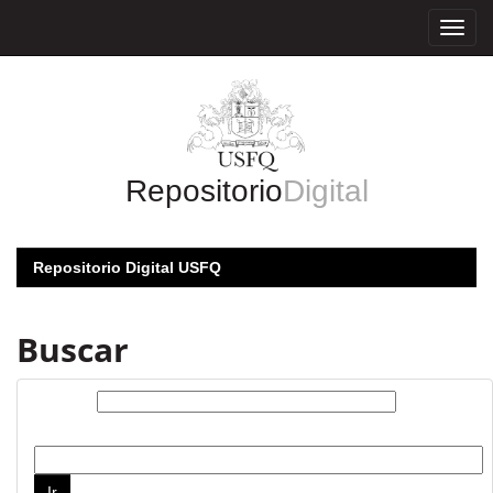
Skip
navigation
Repositorio
Digital
Repositorio Digital USFQ
Buscar
Buscar:
por