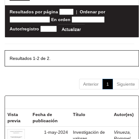
Resultados por página
|
Ordenar por
En orden
Autor/registro
Resultados 1-2 de 2.
Anterior
1
Siguiente
Resultados por ítem:
Vista
Fecha de
Título
Autor(es)
previa
publicación
1-may-2024
Investigación de
Vinueza,
valores
Rommel