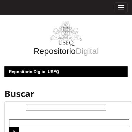
Skip
navigation
Repositorio
Digital
Repositorio Digital USFQ
Buscar
Buscar:
por