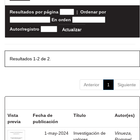
Resultados por página
|
Ordenar por
En orden
Autor/registro
Resultados 1-2 de 2.
Anterior
1
Siguiente
Resultados por ítem:
Vista
Fecha de
Título
Autor(es)
previa
publicación
1-may-2024
Investigación de
Vinueza,
valores
Rommel