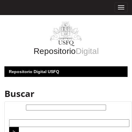
Skip
navigation
Repositorio
Digital
Repositorio Digital USFQ
Buscar
Buscar:
por