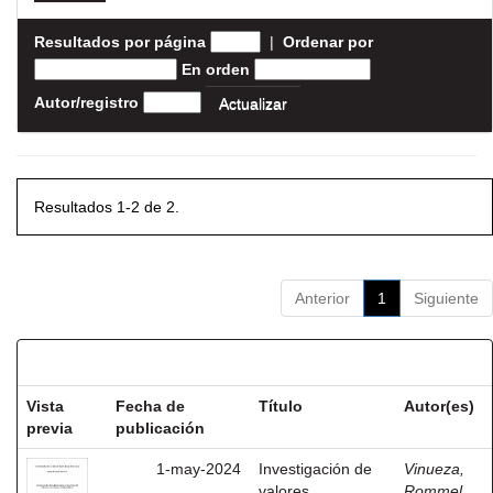
Resultados por página
|
Ordenar por
En orden
Autor/registro
Resultados 1-2 de 2.
Anterior
1
Siguiente
Resultados por ítem:
Vista
Fecha de
Título
Autor(es)
previa
publicación
1-may-2024
Investigación de
Vinueza,
valores
Rommel