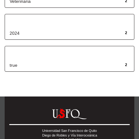
Veterinaria
2
Fecha de lanzamiento
2024
2
Has File(s)
true
2
Universidad San Francisco de Quito
Diego de Robles y Vía Interoceánica