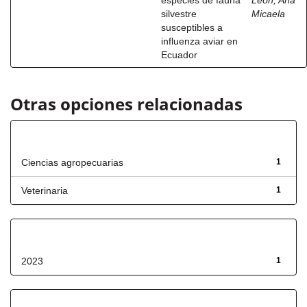
especies de fauna
León, Ana
silvestre
Micaela
susceptibles a
influenza aviar en
Ecuador
Otras opciones relacionadas
Título
Ciencias agropecuarias
1
Veterinaria
1
Fecha de lanzamiento
2023
1
Has File(s)