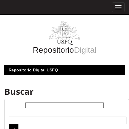
Skip
navigation
Repositorio
Digital
Repositorio Digital USFQ
Buscar
Buscar:
por