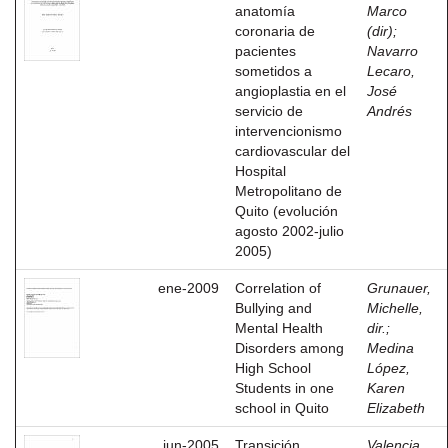
anatomía
Marco
coronaria de
(dir)
;
pacientes
Navarro
sometidos a
Lecaro,
angioplastia en el
José
servicio de
Andrés
intervencionismo
cardiovascular del
Hospital
Metropolitano de
Quito (evolución
agosto 2002-julio
2005)
ene-2009
Correlation of
Grunauer,
Bullying and
Michelle,
Mental Health
dir.
;
Disorders among
Medina
High School
López,
Students in one
Karen
school in Quito
Elizabeth
jun-2005
Transición
Valencia,