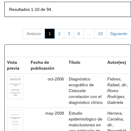
Resultados 1-10 de 94.
Anterior
1
2
3
4
...
10
Siguiente
Resultados por ítem:
Vista
Fecha de
Título
Autor(es)
previa
publicación
oct-2006
Diagnóstico
Febres,
ecográfico de
Rafael, dir.
;
Cistocele:
Romo
correlación con el
Rodrígez,
diagnóstico clínico
Gabriela
may-2008
Estudio
Herrera,
epidemiológico de
Carolina,
maloclusiones en
dir.
;
una población de
Rosenfeld