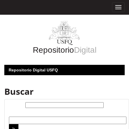
Skip
navigation
Repositorio
Digital
Repositorio Digital USFQ
Buscar
Buscar:
por