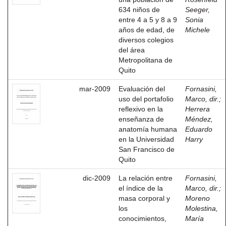
634 niños de
Seeger,
entre 4 a 5 y 8 a 9
Sonia
años de edad, de
Michele
diversos colegios
del área
Metropolitana de
Quito
mar-2009
Evaluación del
Fornasini,
uso del portafolio
Marco, dir.
;
reflexivo en la
Herrera
enseñanza de
Méndez,
anatomía humana
Eduardo
en la Universidad
Harry
San Francisco de
Quito
dic-2009
La relación entre
Fornasini,
el índice de la
Marco, dir.
;
masa corporal y
Moreno
los
Molestina,
conocimientos,
María