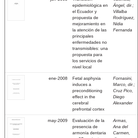
epidemiológica en
Ángel, dir.
;
el Ecuador y
Villalba
propuesta de
Rodríguez,
mejoramiento en
Nidia
la atención de las
Fernanda
principales
enfermedades no
transmisibles: una
propuesta para
los servicios de
nivel local
ene-2008
Fetal asphyxia
Fornasini,
induces a
Marco, dir.
;
preconditioning
Cruz Pico,
effect in the
Diego
cerebral
Alexander
prefrontal cortex
may-2009
Evaluación de la
Armas,
presencia de
Ana del
armonía dentaria
Carmen,