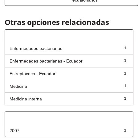
ecuatorianos
Otras opciones relacionadas
Título
Enfermedades bacterianas
1
Enfermedades bacterianas - Ecuador
1
Estreptococo - Ecuador
1
Medicina
1
Medicina interna
1
Fecha de lanzamiento
2007
1