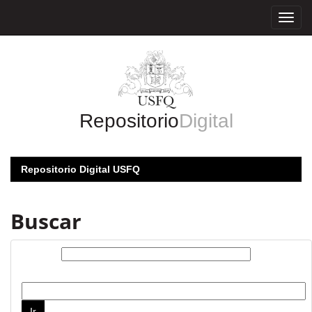
Skip
navigation
Repositorio
Digital
Repositorio Digital USFQ
Buscar
Buscar:
por