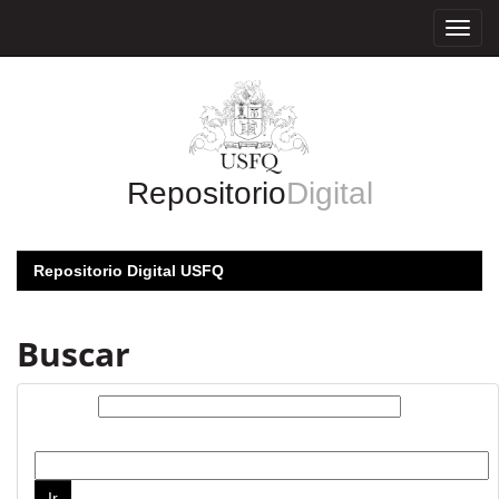
Skip
navigation
Repositorio
Digital
Repositorio Digital USFQ
Buscar
Buscar:
por