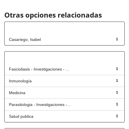
Otras opciones relacionadas
Autor
Casariego, Isabel
1
Título
Fascioliasis - Investigaciones - ...
1
Inmunología
1
Medicina
1
Parasitologia - Investigaciones -...
1
Salud publica
1