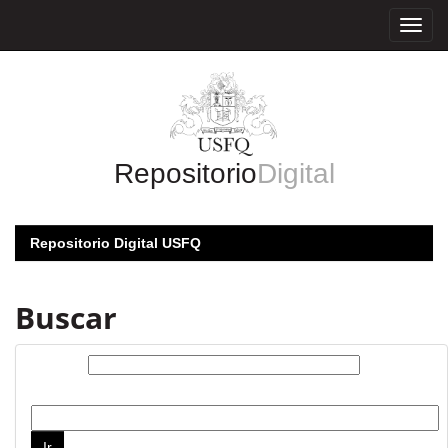
Skip
navigation
Repositorio
Digital
Repositorio Digital USFQ
Buscar
Buscar:
por