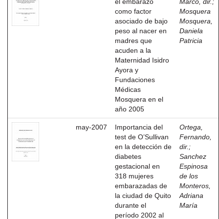
el embarazo
Marco, dir.
;
como factor
Mosquera
asociado de bajo
Mosquera,
peso al nacer en
Daniela
madres que
Patricia
acuden a la
Maternidad Isidro
Ayora y
Fundaciones
Médicas
Mosquera en el
año 2005
may-2007
Importancia del
Ortega,
test de O’Sullivan
Fernando,
en la detección de
dir.
;
diabetes
Sanchez
gestacional en
Espinosa
318 mujeres
de los
embarazadas de
Monteros,
la ciudad de Quito
Adriana
durante el
María
período 2002 al