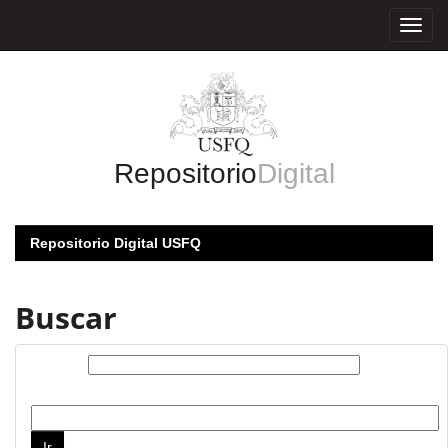
Skip
navigation
Repositorio
Digital
Repositorio Digital USFQ
Buscar
Buscar:
por