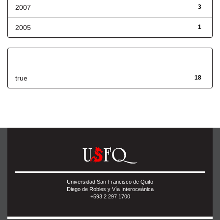
2007
3
2005
1
Has File(s)
true
18
Universidad San Francisco de Quito
Diego de Robles y Vía Interoceánica
+593 2 297 1700