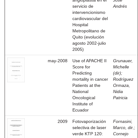
angioplastia en el
José
servicio de
Andrés
intervencionismo
cardiovascular del
Hospital
Metropolitano de
Quito (evolución
agosto 2002-julio
2005)
may-2008
Use of APACHE II
Grunauer,
Score for
Michelle
Predicting
(dir)
;
mortality in cancer
Rodríguez
Patients at the
Ormaza,
National
Nidia
Oncological
Patricia
Institute of
Ecuador
2009
Fotovaporización
Fornasini,
selectiva de laser
Marco, dir.
;
verde KTP 120:
Cornejo