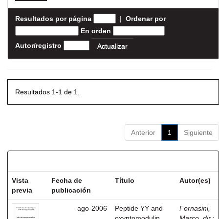
Resultados por página
|
Ordenar por
En orden
Autor/registro
Resultados 1-1 de 1.
Anterior
1
Siguiente
Resultados por ítem:
Vista
Fecha de
Título
Autor(es)
previa
publicación
ago-2006
Peptide YY and
Fornasini,
oxyntomodulin
Marco, dir.
;