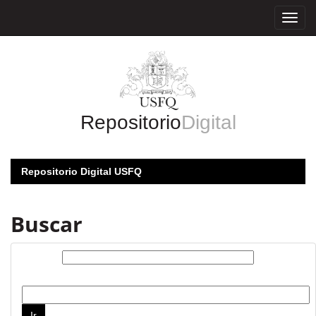
Skip
navigation
Repositorio
Digital
Repositorio Digital USFQ
Buscar
Buscar:
por