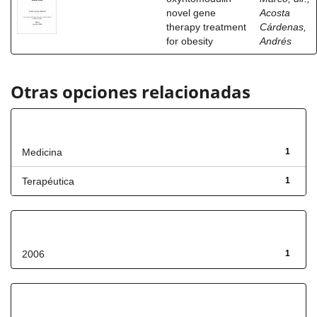
novel gene
Acosta
therapy treatment
Cárdenas,
for obesity
Andrés
Otras opciones relacionadas
Título
Medicina
1
Terapéutica
1
Fecha de lanzamiento
2006
1
Has File(s)