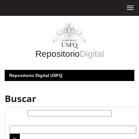
Skip
navigation
Repositorio
Digital
Repositorio Digital USFQ
Buscar
Buscar:
por