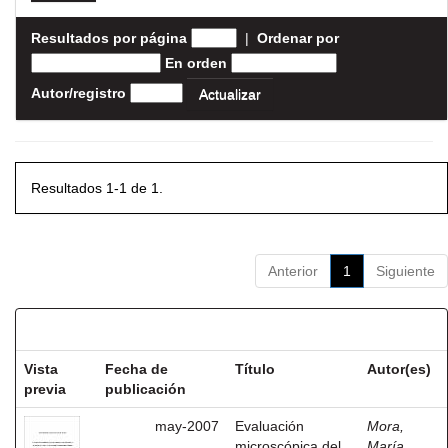
Resultados por página
|
Ordenar por
En orden
Autor/registro
Resultados 1-1 de 1.
Anterior
1
Siguiente
Resultados por ítem:
Vista
Fecha de
Título
Autor(es)
previa
publicación
may-2007
Evaluación
Mora,
microscópica del
María