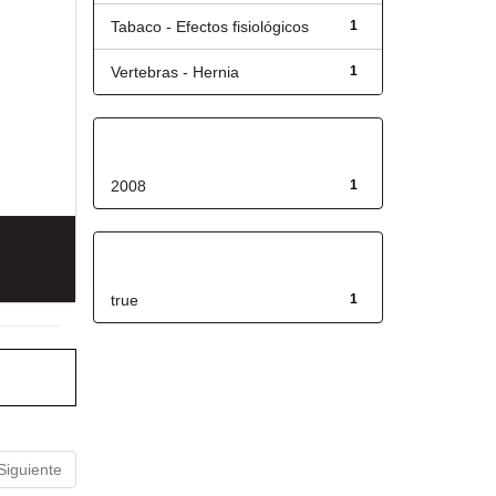
Tabaco - Efectos fisiológicos
1
Vertebras - Hernia
1
Fecha de lanzamiento
2008
1
Has File(s)
true
1
Siguiente