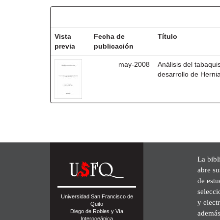
Resultados por ítem:
Vista
Fecha de
Título
previa
publicación
may-2008
Análisis del tabaqu
desarrollo de Herni
La bibl
abre su
de est
selecci
Universidad San Francisco de
y elect
Quito
Diego de Robles y Vía
además 
Interoceánica