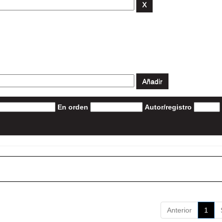
En orden
Autor/registro
Anterior
1