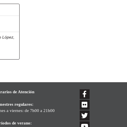
o López,
rarios de Atención
mestres regulares:
nes a viernes: de 7h00 a 21h00
ríodos de verano: