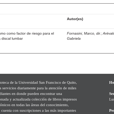
Autor(es)
ismo como factor de riesgo para el
Fornasini, Marco, dir.
;
Aréval
a discal lumbar
Gabriela
ioteca de la Universidad San Francisco de Quito,
Ho
s servicios diariamente para la atención de miles
udiantes en donde pueden encontrar una
Se
onada y actualizada colección de libros impresos
Lu
rónicos en todas las áreas del conocimiento,
cuenta con suscripciones a las más importantes
Pe