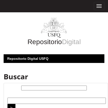
Skip
navigation
Repositorio
Digital
Repositorio Digital USFQ
Buscar
Buscar:
por