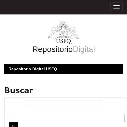
Skip
navigation
Repositorio
Digital
Repositorio Digital USFQ
Buscar
Buscar:
por