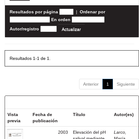
Resultados por página
|
Ordenar por
En orden
Autor/registro
Resultados 1-1 de 1.
Anterior
1
Siguiente
Resultados por ítem:
Vista
Fecha de
Título
Autor(es)
previa
publicación
2003
Elevación del pH
Larco,
salival mediante
María