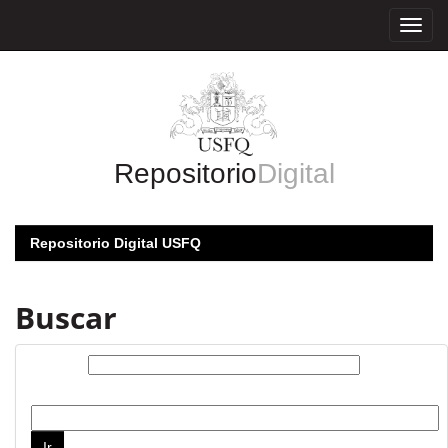
Skip
navigation
Repositorio
Digital
Repositorio Digital USFQ
Buscar
Buscar:
por