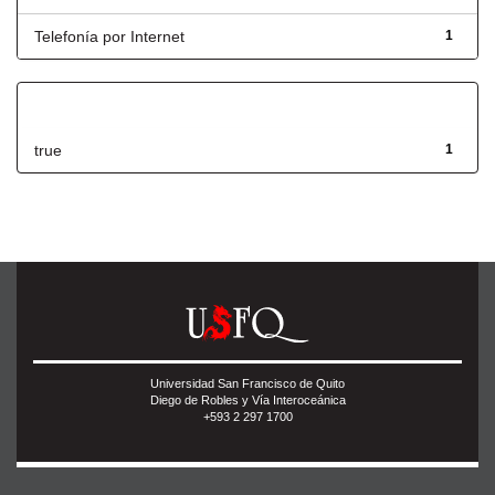
Telefonía por Internet
1
Has File(s)
true
1
Universidad San Francisco de Quito
Diego de Robles y Vía Interoceánica
+593 2 297 1700