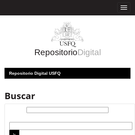
Skip
navigation
Repositorio
Digital
Repositorio Digital USFQ
Buscar
Buscar:
por