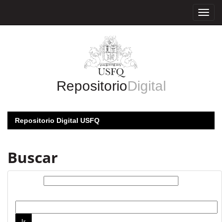
Skip
navigation
Repositorio
Digital
Repositorio Digital USFQ
Buscar
Buscar:
por