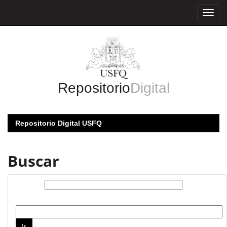
Skip
navigation
Repositorio
Digital
Repositorio Digital USFQ
Buscar
Buscar:
por