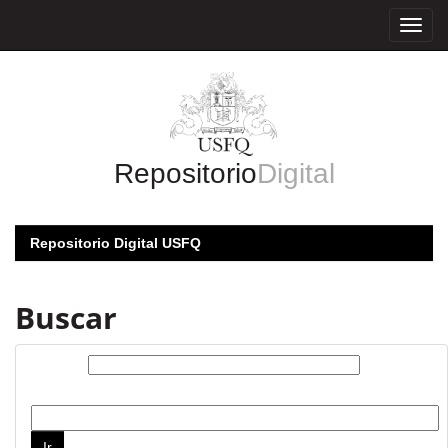
Skip
navigation
Repositorio
Digital
Repositorio Digital USFQ
Buscar
Buscar:
por