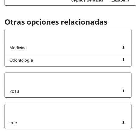
cepillos dentales"
Elizabeth
Otras opciones relacionadas
Título
Medicina
1
Odontología
1
Fecha de lanzamiento
2013
1
Has File(s)
true
1