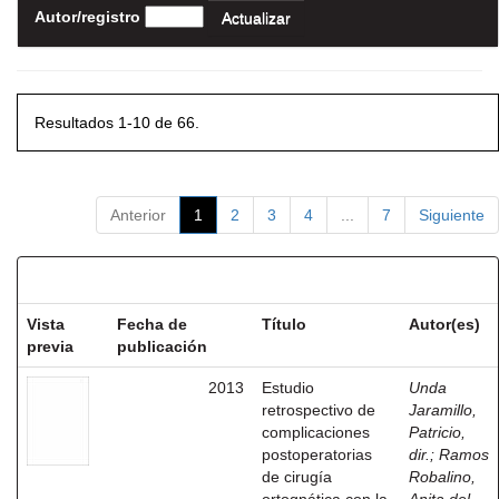
Autor/registro
Resultados 1-10 de 66.
Anterior
1
2
3
4
...
7
Siguiente
Resultados por ítem:
Vista
Fecha de
Título
Autor(es)
previa
publicación
2013
Estudio
Unda
retrospectivo de
Jaramillo,
complicaciones
Patricio,
postoperatorias
dir.
;
Ramos
de cirugía
Robalino,