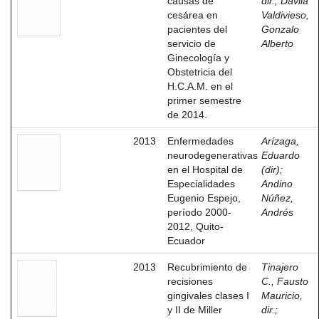
causas de
dir.
;
Dávila
cesárea en
Valdivieso,
pacientes del
Gonzalo
servicio de
Alberto
Ginecología y
Obstetricia del
H.C.A.M. en el
primer semestre
de 2014.
2013
Enfermedades
Arízaga,
neurodegenerativas
Eduardo
en el Hospital de
(dir)
;
Especialidades
Andino
Eugenio Espejo,
Núñez,
período 2000-
Andrés
2012, Quito-
Ecuador
2013
Recubrimiento de
Tinajero
recisiones
C., Fausto
gingivales clases I
Mauricio,
y II de Miller
dir.
;