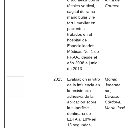
ortognática con la
Anita del
técnica vertical,
Carmen
sagital de rama
mandibular y le
fort I maxilar en
pacientes
tratados en el
hospital de
Especialidades
Médicas No. 1 de
FF.AA., desde el
año 2008 a junio
de 2013.
2013
Evaluación in vitro
Monar,
de la influencia en
Johanna,
la resistencia
dir.
;
adhesiva de la
Barzallo
aplicación sobre
Córdova,
la superficie
María José
dentinaria de
EDTA al 18% en
15 segundos, 1