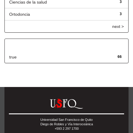
Ciencias de la salud
3
Ortodoncia
3
next >
Has File(s)
true
66
Universidad San Francisco de Quito
Diego de Robles y Vía Interoceánica
+593 2 297 1700