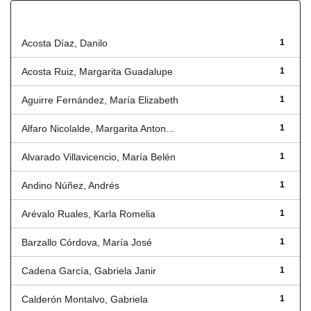
Autor
Acosta Díaz, Danilo
1
Acosta Ruiz, Margarita Guadalupe
1
Aguirre Fernández, María Elizabeth
1
Alfaro Nicolalde, Margarita Anton...
1
Alvarado Villavicencio, María Belén
1
Andino Núñez, Andrés
1
Arévalo Ruales, Karla Romelia
1
Barzallo Córdova, María José
1
Cadena García, Gabriela Janir
1
Calderón Montalvo, Gabriela
1