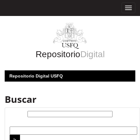
Skip
navigation
Repositorio
Digital
Repositorio Digital USFQ
Buscar
Buscar:
por