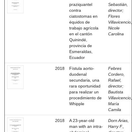
praziquantel
Sebastián,
contra
director
;
ciatostomas en
Flores
équidos de
Villavicencio,
trabajo agrícola
Nicole
en el cantón
Carolina
Quinindé,
provincia de
Esmeraldas,
Ecuador
2018
Fístula aorto-
Febres
duodenal
Cordero,
secundaria, una
Rafael,
rara oportunidad
director
;
para realizar un
Bautista
procedimiento de
Villavicencio,
Whipple
María
Camila
2018
A 23-year-old
Dorn Arias,
man with an intra-
Harry F.,