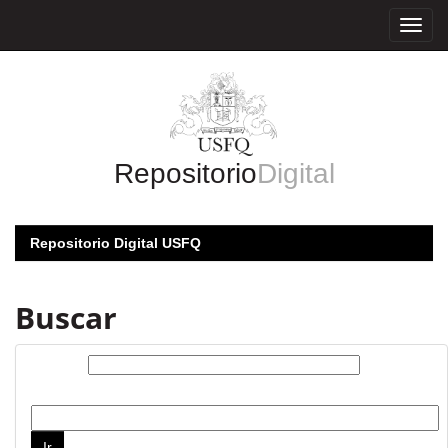
Skip
navigation
Repositorio
Digital
Repositorio Digital USFQ
Buscar
Buscar:
por