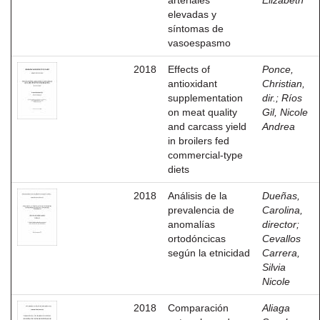
arteriales
Elizabeth
elevadas y
síntomas de
vasoespasmo
2018
Effects of
Ponce,
antioxidant
Christian,
supplementation
dir.
;
Ríos
on meat quality
Gil, Nicole
and carcass yield
Andrea
in broilers fed
commercial-type
diets
2018
Análisis de la
Dueñas,
prevalencia de
Carolina,
anomalías
director
;
ortodóncicas
Cevallos
según la etnicidad
Carrera,
Silvia
Nicole
2018
Comparación
Aliaga