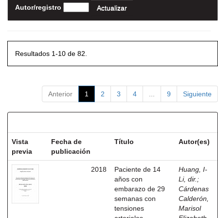
Autor/registro
Resultados 1-10 de 82.
Anterior
1
2
3
4
...
9
Siguiente
Resultados por ítem:
Vista
Fecha de
Título
Autor(es)
previa
publicación
2018
Paciente de 14
Huang, I-
años con
Li, dir.
;
embarazo de 29
Cárdenas
semanas con
Calderón,
tensiones
Marisol