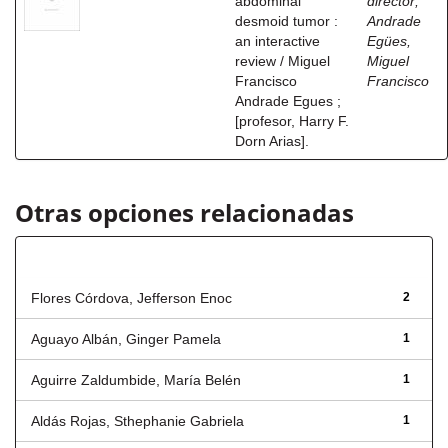
abdominal
director
;
desmoid tumor :
Andrade
an interactive
Egües,
review / Miguel
Miguel
Francisco
Francisco
Andrade Egues ;
[profesor, Harry F.
Dorn Arias].
Otras opciones relacionadas
Autor
Flores Córdova, Jefferson Enoc
2
Aguayo Albán, Ginger Pamela
1
Aguirre Zaldumbide, María Belén
1
Aldás Rojas, Sthephanie Gabriela
1