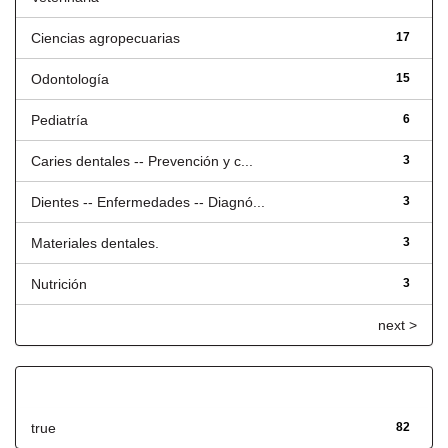
Ciencias agropecuarias
17
Odontología
15
Pediatría
6
Caries dentales -- Prevención y c...
3
Dientes -- Enfermedades -- Diagnó...
3
Materiales dentales.
3
Nutrición
3
next >
Has File(s)
true
82