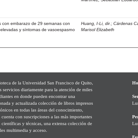
os con embarazo de 29 semanas con
Huang, I-Li, dir.
;
Cárdenas Ca
es elevadas y síntomas de vasoespasmo
Marisol Elizabeth
ioteca de la Universidad San Francisco de Quito,
Ho
s servicios diariamente para la atención de miles
udiantes en donde pueden encontrar una
Se
onada y actualizada colección de libros impresos
Lu
rónicos en todas las áreas del conocimiento,
cuenta con suscripciones a las más importantes
Pe
s científicas y técnicas, una extensa colección de
Lu
les multimedia y acceso.
Fer