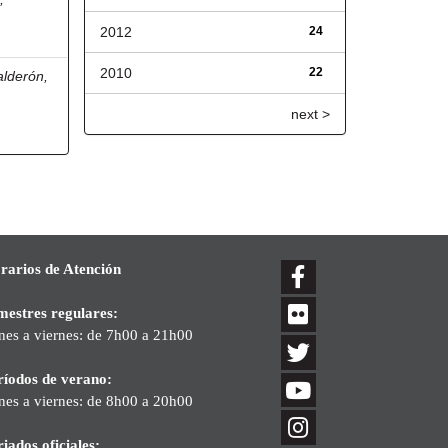
2012
24
2010
22
lderón,
next >
rarios de Atención
mestres regulares:
nes a viernes: de 7h00 a 21h00
ríodos de verano:
nes a viernes: de 8h00 a 20h00
iados oficiales: