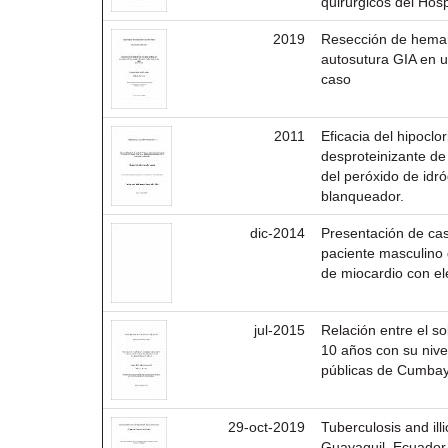
quirúrgicos del Hosp
2019
Resección de hema
autosutura GIA en 
caso
2011
Eficacia del hipocl
desproteinizante de 
del peróxido de id
blanqueador.
dic-2014
Presentación de cas
paciente masculino
de miocardio con e
jul-2015
Relación entre el s
10 años con su nivel
públicas de Cumba
29-oct-2019
Tuberculosis and illi
Guayaquil, Ecuador