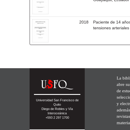
2018
Paciente de 14 añ
tensiones arterial
La bibl
abre su
de est
selecci
Universidad San Francisco de
y elect
Quito
Diego de Robles y Vía
además 
Interoceánica
revista
+593 2 297 1700
materia