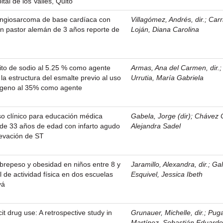
ital de los Valles, Quito
ngiosarcoma de base cardíaca con
Villagómez, Andrés, dir.
;
Carr
un pastor alemán de 3 años reporte de
Loján, Diana Carolina
orito de sodio al 5.25 % como agente
Armas, Ana del Carmen, dir.
la estructura del esmalte previo al uso
Urrutia, María Gabriela
rógeno al 35% como agente
o clínico para educación médica
Gabela, Jorge (dir)
;
Chávez C
 de 33 años de edad con infarto agudo
Alejandra Sadel
levación de ST
obrepeso y obesidad en niños entre 8 y
Jaramillo, Alexandra, dir.
;
Gal
 de actividad física en dos escuelas
Esquivel, Jessica Ibeth
yá
cit drug use: A retrospective study in
Grunauer, Michelle, dir.
;
Pug
Martínez, Sebastián Eduardo