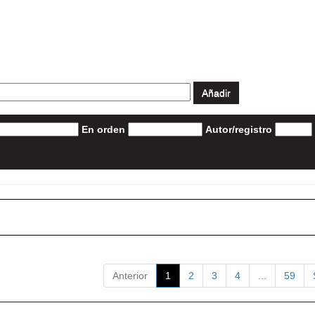
En orden
Autor/registro
Anterior
1
2
3
4
...
59