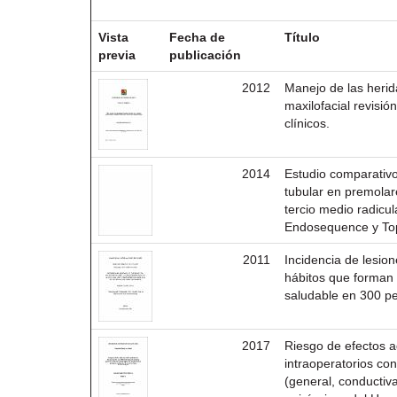
Resultados por ítem:
Vista
Fecha de
Título
previa
publicación
2012
Manejo de las herid
maxilofacial revisió
clínicos.
2014
Estudio comparativo
tubular en premolar
tercio medio radicu
Endosequence y Top
2011
Incidencia de lesion
hábitos que forman 
saludable en 300 p
2017
Riesgo de efectos a
intraoperatorios con
(general, conductiv