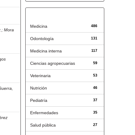
Título
Medicina
486
.
;
Mora
Odontología
131
Medicina interna
117
gos
Ciencias agropecuarias
59
Veterinaria
53
Nutrición
46
Guerra,
Pediatría
37
Enfermedades
35
érez
Salud pública
27