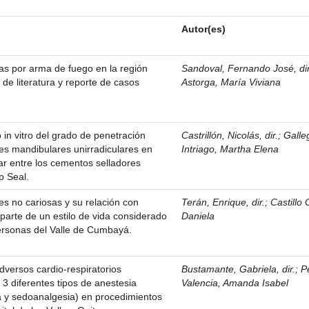
Autor(es)
as por arma de fuego en la región
Sandoval, Fernando José, dir
n de literatura y reporte de casos
Astorga, María Viviana
 in vitro del grado de penetración
Castrillón, Nicolás, dir.
;
Galle
es mandibulares unirradiculares en
Intriago, Martha Elena
lar entre los cementos selladores
 Seal.
es no cariosas y su relación con
Terán, Enrique, dir.
;
Castillo 
parte de un estilo de vida considerado
Daniela
ersonas del Valle de Cumbayá.
dversos cardio-respiratorios
Bustamante, Gabriela, dir.
;
P
 3 diferentes tipos de anestesia
Valencia, Amanda Isabel
a y sedoanalgesia) en procedimientos