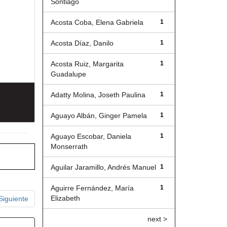
Sontiago
Acosta Coba, Elena Gabriela
1
Acosta Díaz, Danilo
1
Acosta Ruiz, Margarita
1
Guadalupe
Adatty Molina, Joseth Paulina
1
Aguayo Albán, Ginger Pamela
1
Aguayo Escobar, Daniela
1
Monserrath
Aguilar Jaramillo, Andrés Manuel
1
Aguirre Fernández, María
1
Elizabeth
Siguiente
next >