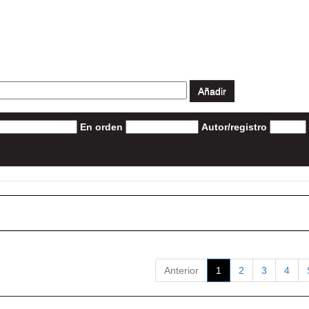
En orden
Autor/registro
Anterior
1
2
3
4