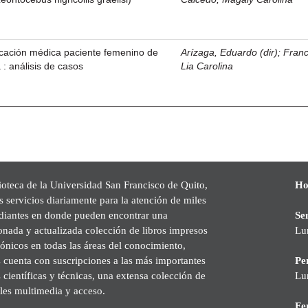
ucación médica paciente femenino de
Arízaga, Eduardo (dir)
;
Franc
 : análisis de casos
Lia Carolina
ioteca de la Universidad San Francisco de Quito,
Ho
s servicios diariamente para la atención de miles
udiantes en donde pueden encontrar una
Se
onada y actualizada colección de libros impresos
Lu
rónicos en todas las áreas del conocimiento,
cuenta con suscripciones a las más importantes
Pe
s científicas y técnicas, una extensa colección de
Lu
les multimedia y acceso.
Fer