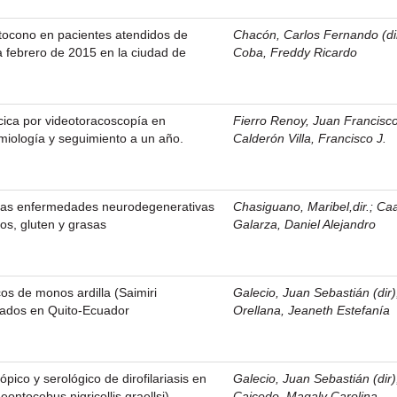
tocono en pacientes atendidos de
Chacón, Carlos Fernando (di
 febrero de 2015 en la ciudad de
Coba, Freddy Ricardo
cica por videotoracoscopía en
Fierro Renoy, Juan Francisco,
emiología y seguimiento a un año.
Calderón Villa, Francisco J.
 las enfermedades neurodegenerativas
Chasiguano, Maribel,dir.
;
Ca
tos, gluten y grasas
Galarza, Daniel Alejandro
os de monos ardilla (Saimiri
Galecio, Juan Sebastián (dir)
ados en Quito-Ecuador
Orellana, Jeaneth Estefanía
pico y serológico de dirofilariasis en
Galecio, Juan Sebastián (dir)
ontocebus nigricollis graellsi)
Caicedo, Magaly Carolina