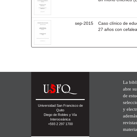
sep-2015
Caso clínico de ed
27 años con cefalea
La bibl
abre su
de est
selecci
Universidad San Francisco de
y elect
Quito
Diego de Robles y Vía
además 
Interoceánica
revista
+593 2 297 1700
materia