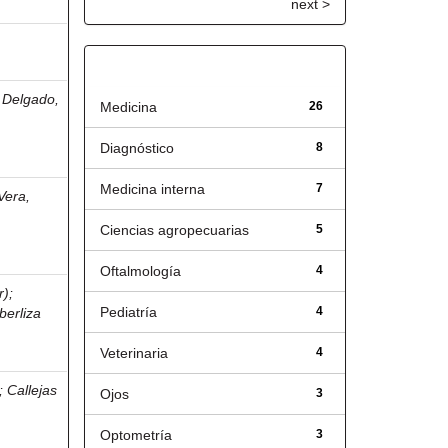
next >
Título
Delgado,
Medicina
26
Diagnóstico
8
Medicina interna
7
Vera,
Ciencias agropecuarias
5
Oftalmología
4
r)
;
Pediatría
4
berliza
Veterinaria
4
;
Callejas
Ojos
3
Optometría
3