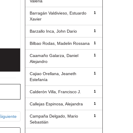
Valeria
Barragán Valdivieso, Estuardo
1
Xavier
Barzallo Inca, John Dario
1
Bilbao Rodas, Madelin Rossana
1
Caamaño Galarza, Daniel
1
Alejandro
Cajiao Orellana, Jeaneth
1
Estefanía
Calderón Villa, Francisco J.
1
Callejas Espinosa, Alejandra
1
Campaña Delgado, Mario
1
Siguiente
Sebastián