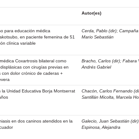
Autor(es)
so para educación médica
Cerda, Pablo (dir)
;
Campaña 
Takotsubo, en paciente femenina de 51
Mario Sebastián
ón clínica variable
médica Coxartrosis bilateral como
Bracho, Carlos (dir)
;
Fabara 
displásicas con cirugías previas en
Andrés Gabriel
 con dolor crónico de caderas +
evera
n la Unidad Educativa Borja Montserrat
Chacón, Carlos Fernando (di
años
Santillán Micolta, Marcela Ho
iasis en dos caninos atendidos en la
Galecio, Juan Sebastián (dir)
Ecuador
Espinosa, Alejandra