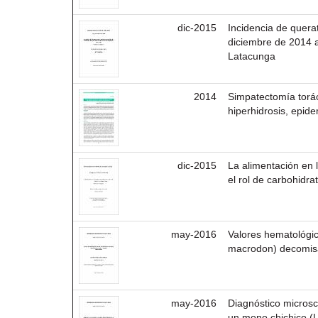
dic-2015
Incidencia de quera
diciembre de 2014 a
Latacunga
2014
Simpatectomía torá
hiperhidrosis, epid
dic-2015
La alimentación en
el rol de carbohidra
may-2016
Valores hematológic
macrodon) decomis
may-2016
Diagnóstico microscó
un mono chichico (Le