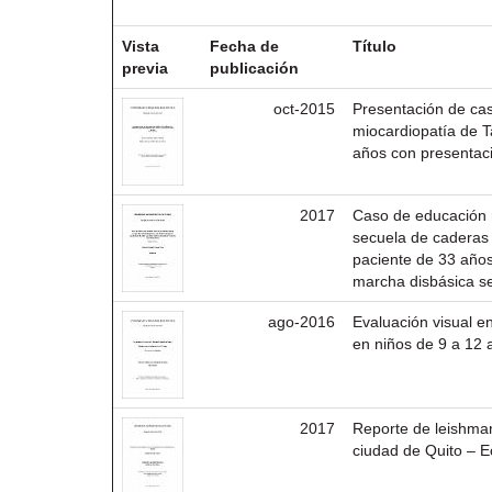
Resultados por ítem:
Vista
Fecha de
Título
previa
publicación
oct-2015
Presentación de ca
miocardiopatía de 
años con presentaci
2017
Caso de educación 
secuela de caderas 
paciente de 33 años
marcha disbásica s
ago-2016
Evaluación visual e
en niños de 9 a 12 
2017
Reporte de leishman
ciudad de Quito – 