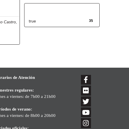
Has File(s)
true
35
o Castro,
rarios de Atención
mestres regulares:
nes a viernes: de 7h00 a 21h00
ríodos de verano:
nes a viernes: de 8h00 a 20h00
iados oficiales: