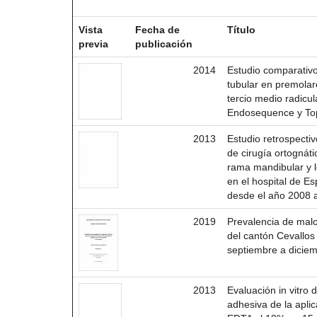
Resultados por ítem:
Vista
Fecha de
Título
previa
publicación
2014
Estudio comparativo
tubular en premolar
tercio medio radicu
Endosequence y Top
2013
Estudio retrospecti
de cirugía ortognátic
rama mandibular y le
en el hospital de E
desde el año 2008 a
2019
Prevalencia de mal
del cantón Cevallos
septiembre a dicie
2013
Evaluación in vitro d
adhesiva de la aplic