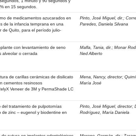
segundos, 1 minuto y 90 segundos y
37% en 15 segundos.
sumo de medicamentos azucarados en
Pinto, José Miguel, dir.
;
Corr
ies de la infancia temprana en una
Paredes, Daniela Silvana
 de Quito, para el período julio-
mplante con levantamiento de seno
Mafla, Tania, dir.
;
Monar Rod
s alveolar o cerrada
Ned Alberto
tura de carillas cerámicas de disilicato
Mena, Nancy, director
;
Quimí
con cementos resinosos
María José
 RelyX Veneer de 3M y PermaShade LC
 del tratamiento de pulpotomías
Pinto, José Miguel, director
;
o de zinc – eugenol y biodentine en
Rodríguez, María Daniela
as de sutura en implantes odontológicos
Moreno, Germán, dir.
;
Zarag