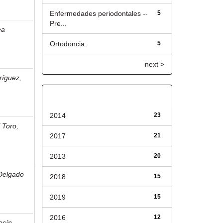
Enfermedades periodontales --
5
Pre...
ea
Ortodoncia.
5
next >
ríguez,
Fecha de lanzamiento
2014
23
 Toro,
2017
21
2013
20
Delgado
2018
15
2019
15
2016
12
ocín