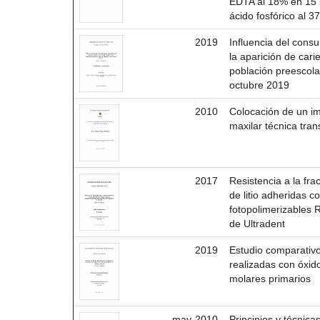
EDTA al 18% en 15 
ácido fosfórico al 
2019
Influencia del con
la aparición de car
población preescolar
octubre 2019
2010
Colocación de un i
maxilar técnica tran
2017
Resistencia a la frac
de litio adheridas 
fotopolimerizables
de Ultradent
2019
Estudio comparativo
realizadas con óxid
molares primarios
may-2010
Principios y técnic