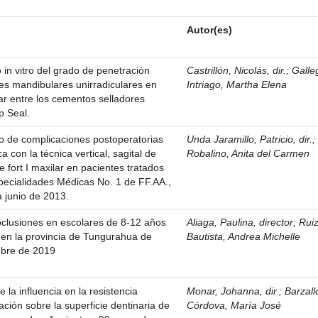
Autor(es)
 in vitro del grado de penetración
Castrillón, Nicolás, dir.
;
Galle
es mandibulares unirradiculares en
Intriago, Martha Elena
lar entre los cementos selladores
 Seal.
vo de complicaciones postoperatorias
Unda Jaramillo, Patricio, dir.
a con la técnica vertical, sagital de
Robalino, Anita del Carmen
 fort I maxilar en pacientes tratados
specialidades Médicas No. 1 de FF.AA.,
 junio de 2013.
oclusiones en escolares de 8-12 años
Aliaga, Paulina, director
;
Rui
 en la provincia de Tungurahua de
Bautista, Andrea Michelle
mbre de 2019
e la influencia en la resistencia
Monar, Johanna, dir.
;
Barzall
ación sobre la superficie dentinaria de
Córdova, María José