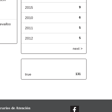
2015
9
2010
6
evallos
2011
5
2012
5
next >
Has File(s)
true
131
rarios de Atención