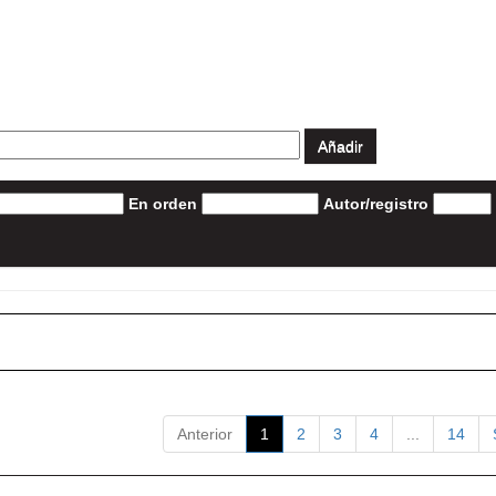
En orden
Autor/registro
Anterior
1
2
3
4
...
14