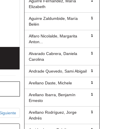
Aguirre Fernández, María
1
Elizabeth
Aguirre Zaldumbide, María
1
Belén
Alfaro Nicolalde, Margarita
1
Anton...
Alvarado Cabrera, Daniela
1
Carolina
Andrade Quevedo, Sami Abigail
1
Arellano Daste, Michele
1
Arellano Ibarra, Benjamín
1
Ernesto
Arellano Rodríguez, Jorge
1
Siguiente
Andrés