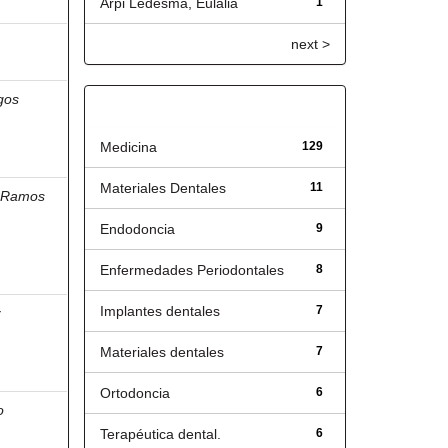
Arpi Ledesma, Eulalia
1
next >
gos
Título
Medicina
129
Materiales Dentales
11
;
Ramos
Endodoncia
9
Enfermedades Periodontales
8
Implantes dentales
7
z
Materiales dentales
7
Ortodoncia
6
o
Terapéutica dental.
6