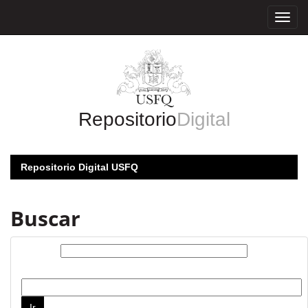
Skip
navigation
Repositorio
Digital
Repositorio Digital USFQ
Buscar
Buscar:
por