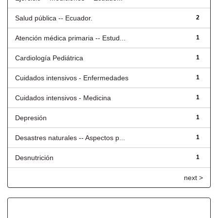
Salud pública -- Ecuador.
2
Atención médica primaria -- Estud...
1
Cardiología Pediátrica
1
Cuidados intensivos - Enfermedades
1
Cuidados intensivos - Medicina
1
Depresión
1
Desastres naturales -- Aspectos p...
1
Desnutrición
1
next >
Fecha de lanzamiento