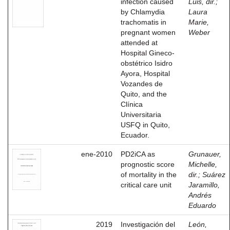
infection caused
Luis, dir.
;
by Chlamydia
Laura
trachomatis in
Marie,
pregnant women
Weber
attended at
Hospital Gineco-
obstétrico Isidro
Ayora, Hospital
Vozandes de
Quito, and the
Clínica
Universitaria
USFQ in Quito,
Ecuador.
ene-2010
PD2iCA as
Grunauer,
prognostic score
Michelle,
of mortality in the
dir.
;
Suárez
critical care unit
Jaramillo,
Andrés
Eduardo
2019
Investigación del
León,