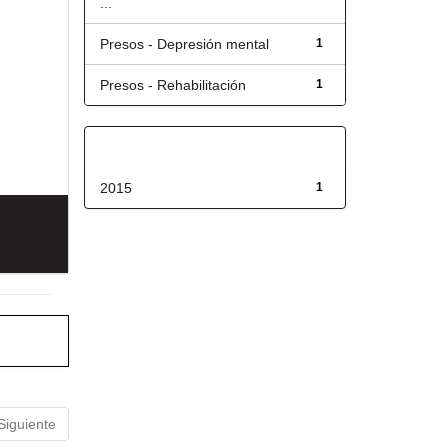
...
Presos - Depresión mental
1
Presos - Rehabilitación
1
Fecha de lanzamiento
2015
1
Siguiente