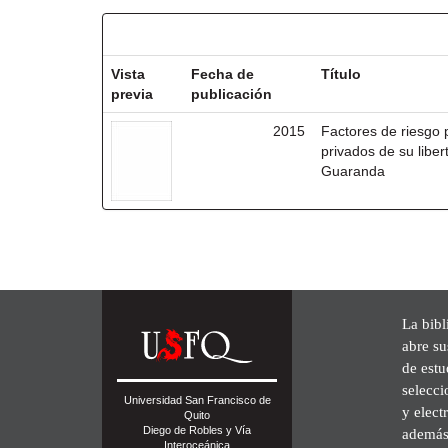
Resultados por ítem:
Vista
Fecha de
Título
previa
publicación
2015
Factores de riesgo 
privados de su liber
Guaranda
La bibl
abre su
de est
selecci
Universidad San Francisco de
y elect
Quito
Diego de Robles y Vía
además 
Interoceánica