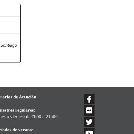
 Sontiago
rarios de Atención
mestres regulares:
nes a viernes: de 7h00 a 21h00
ríodos de verano: