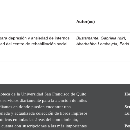
Autor(es)
para depresión y ansiedad de internos
Bustamante, Gabriela (dir)
;
tad del centro de rehabilitación social
Abedrabbo Lombeyda, Farid
ioteca de la Universidad San Francisco de Quito,
Ho
s servicios diariamente para la atención de miles
udiantes en donde pueden encontrar una
Se
onada y actualizada colección de libros impresos
Lu
rónicos en todas las áreas del conocimiento,
cuenta con suscripciones a las más importantes
Pe