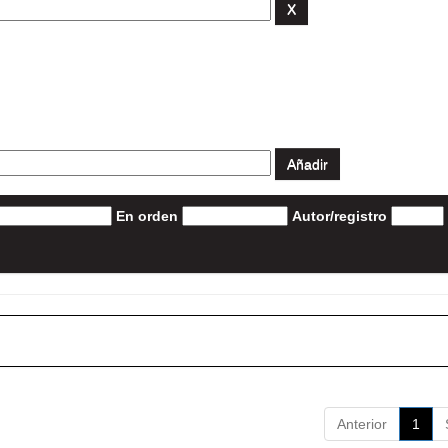
En orden
Autor/registro
Anterior
1