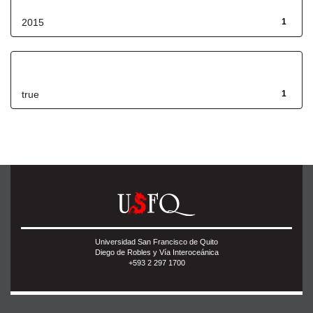
2015
1
Has File(s)
true
1
Universidad San Francisco de Quito
Diego de Robles y Vía Interoceánica
+593 2 297 1700