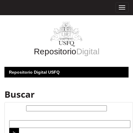
Skip
navigation
Repositorio
Digital
Repositorio Digital USFQ
Buscar
Buscar:
por