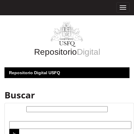
Skip
navigation
Repositorio
Digital
Repositorio Digital USFQ
Buscar
Buscar:
por