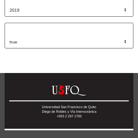
2019
1
Has File(s)
true
1
Universidad San Francisco de Quito
Diego de Robles y Vía Interoceánica
+593 2 297 1700