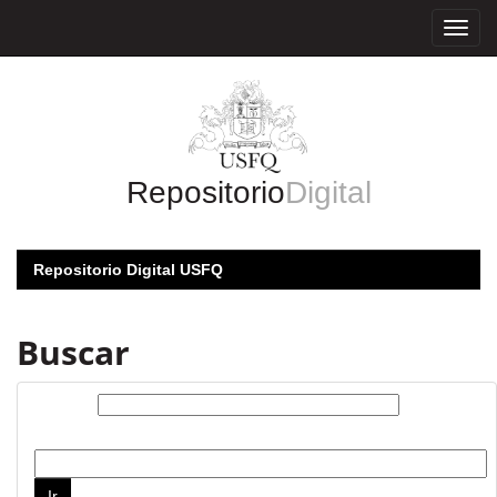
Skip
navigation
Repositorio
Digital
Repositorio Digital USFQ
Buscar
Buscar:
por