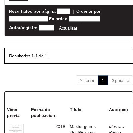
Resultados por página
|
Ordenar por
En orden
Autor/registro
Resultados 1-1 de 1.
Anterior
1
Siguiente
Resultados por ítem:
Vista
Fecha de
Título
Autor(es)
previa
publicación
2019
Master genes
Marrero
identification in
Ponce,