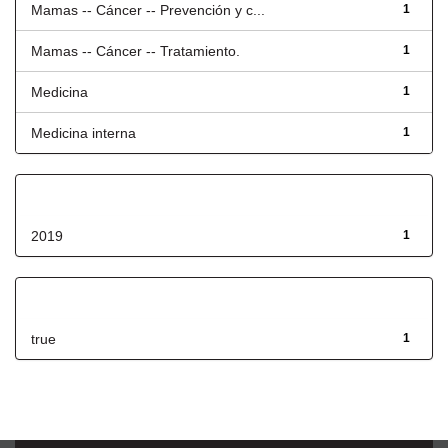
Mamas -- Cáncer -- Prevención y c...
1
Mamas -- Cáncer -- Tratamiento.
1
Medicina
1
Medicina interna
1
Fecha de lanzamiento
2019
1
Has File(s)
true
1