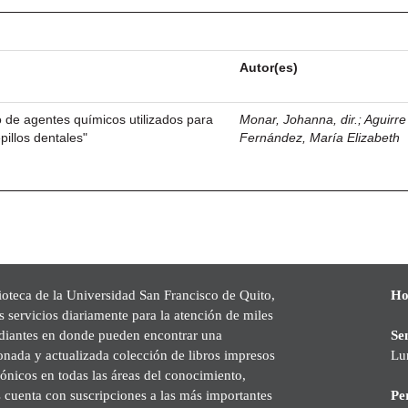
Autor(es)
 de agentes químicos utilizados para
Monar, Johanna, dir.
;
Aguirre
pillos dentales"
Fernández, María Elizabeth
ioteca de la Universidad San Francisco de Quito,
Ho
s servicios diariamente para la atención de miles
udiantes en donde pueden encontrar una
Se
onada y actualizada colección de libros impresos
Lu
rónicos en todas las áreas del conocimiento,
cuenta con suscripciones a las más importantes
Pe