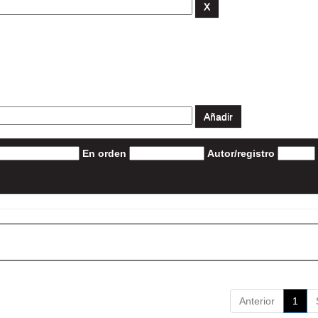
En orden
Autor/registro
Anterior
1