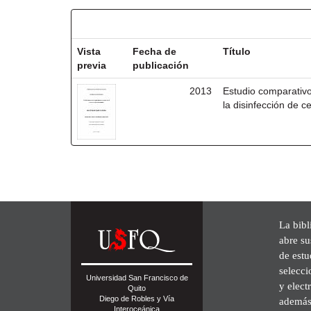
Resultados por ítem:
Vista
Fecha de
Título
previa
publicación
2013
Estudio comparativo
la disinfección de ce
La bibl
abre su
de est
selecci
Universidad San Francisco de
y elect
Quito
Diego de Robles y Vía
además 
Interoceánica