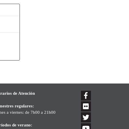
rarios de Atención
mestres regulares:
nes a viernes: de 7h00 a 21h00
ríodos de verano: