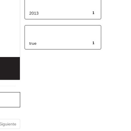
Fecha de lanzamiento
2013
1
Has File(s)
true
1
Siguiente