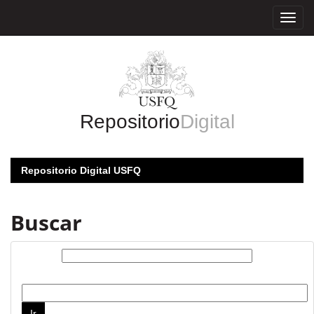
Skip
navigation
Repositorio
Digital
Repositorio Digital USFQ
Buscar
Buscar:
por