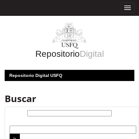
Skip
navigation
Repositorio
Digital
Repositorio Digital USFQ
Buscar
Buscar:
por