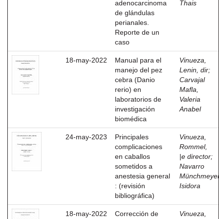
adenocarcinoma
Thais
de glándulas
perianales.
Reporte de un
caso
18-may-2022
Manual para el
Vinueza,
manejo del pez
Lenin, dir
;
cebra (Danio
Carvajal
rerio) en
Mafla,
laboratorios de
Valeria
investigación
Anabel
biomédica
24-may-2023
Principales
Vinueza,
complicaciones
Rommel,
en caballos
|e director
;
sometidos a
Navarro
anestesia general
Münchmeyer
: (revisión
Isidora
bibliográfica)
18-may-2022
Corrección de
Vinueza,