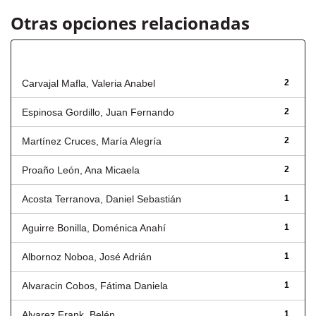
Otras opciones relacionadas
Autor
Carvajal Mafla, Valeria Anabel
2
Espinosa Gordillo, Juan Fernando
2
Martínez Cruces, María Alegría
2
Proaño León, Ana Micaela
2
Acosta Terranova, Daniel Sebastián
1
Aguirre Bonilla, Doménica Anahí
1
Albornoz Noboa, José Adrián
1
Alvaracin Cobos, Fátima Daniela
1
Alvarez Frank, Belén
1