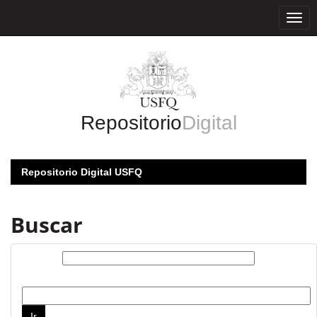
Skip
navigation
Repositorio
Digital
Repositorio Digital USFQ
Buscar
Buscar:
por