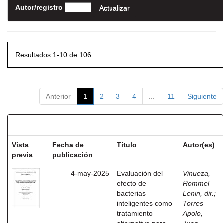
Autor/registro
Resultados 1-10 de 106.
Anterior
1
2
3
4
...
11
Siguiente
Resultados por ítem:
Vista
Fecha de
Título
Autor(es)
previa
publicación
4-may-2025
Evaluación del
Vinueza,
efecto de
Rommel
bacterias
Lenin, dir.
;
inteligentes como
Torres
tratamiento
Apolo,