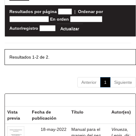
Resultados por página
|
Ordenar por
En orden
Autor/registro
Resultados 1-2 de 2.
Anterior
1
Siguiente
Resultados por ítem:
Vista
Fecha de
Título
Autor(es)
previa
publicación
18-may-2022
Manual para el
Vinueza,
manejo del pez
Lenin, dir
;