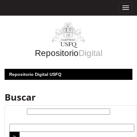
Skip
navigation
Repositorio
Digital
Repositorio Digital USFQ
Buscar
Buscar:
por