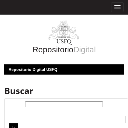
Skip
navigation
Repositorio
Digital
Repositorio Digital USFQ
Buscar
Buscar:
por