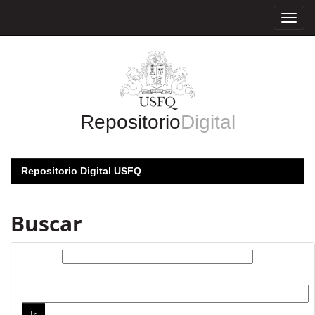
Skip
navigation
Repositorio
Digital
Repositorio Digital USFQ
Buscar
Buscar:
por