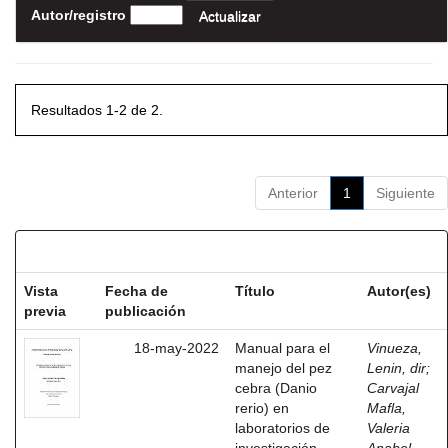
Autor/registro
Resultados 1-2 de 2.
Anterior
1
Siguiente
Resultados por ítem:
Vista
Fecha de
Título
Autor(es)
previa
publicación
18-may-2022
Manual para el
Vinueza,
manejo del pez
Lenin, dir
;
cebra (Danio
Carvajal
rerio) en
Mafla,
laboratorios de
Valeria